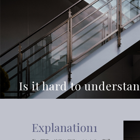
Is it hard to understa
Explanation1