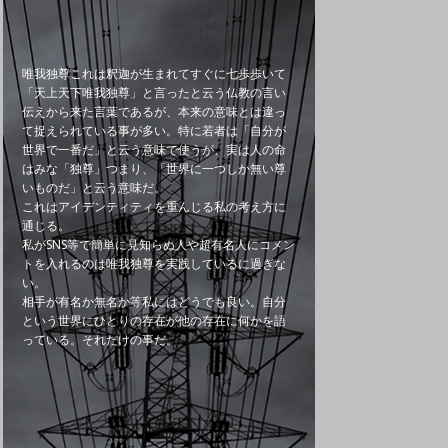
唯我独尊これは釈迦が生まれてすぐに七歩歩いて
「天上天下唯我独尊」と言ったと云う仏教の言い
伝えから来た言葉であるが、本来の意味とは違っ
て捉えられている事が多い。特に若者は「自分が
世界で一番だ」と云う意味で使うが、実は人の命
はみな「独尊」つまり、「世界に一つしか無い尊
いものだ」と云う意味だ。
これはアイデンティティを重んじる私の考え方に
通じる。
私がSNS等で簡単に見知らぬ人や超有名人にコメン
トを入れるのは唯我独尊を実践しているに過ぎな
い。
相手が有名か無名か等私にはどうでも良い。自分
という世界にひとりの存在が他の存在に何かを語
っている。それだけの事だ。