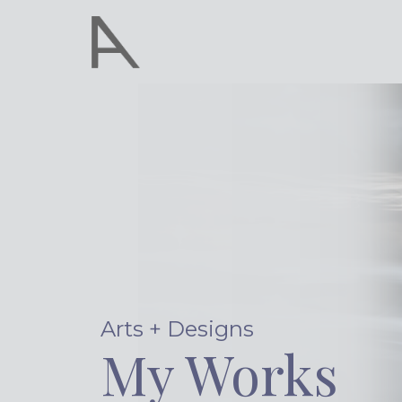
Arts + Des
igns
My Works