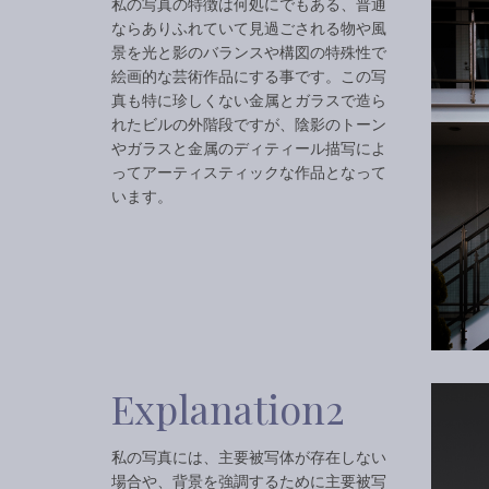
私の写真の特徴は何処にでもある、普通
ならありふれていて見過ごされる物や風
景を光と影のバランスや構図の特殊性で
絵画的な芸術作品にする事です。この写
真も特に珍しくない金属とガラスで造ら
れたビルの外階段ですが、陰影のトーン
やガラスと金属のディティール描写によ
ってアーティスティックな作品となって
います。
Explanation2
私の写真には、主要被写体が存在しない
場合や、背景を強調するために主要被写