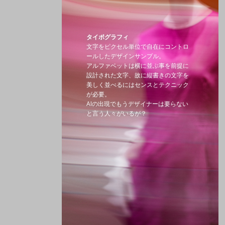
タイポグラフィ
文字をピクセル単位で自在にコントロ
ールしたデザインサンプル。
アルファベットは横に並ぶ事を前提に
設計された文字、故に縦書きの文字を
美しく並べるにはセンスとテクニック
が必要。
AIの出現でもうデザイナーは要らない
と言う人々がいるが？