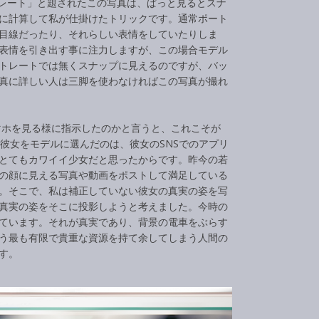
ートレート」と題されたこの写真は、ぱっと見るとスナ
に計算して私が仕掛けたトリックです。通常ポート
目線だったり、それらしい表情をしていたりしま
表情を引き出す事に注力しますが、この場合モデル
トレートでは無くスナップに見えるのですが、バッ
真に詳しい人は三脚を使わなければこの写真が撮れ
ホを見る様に指示したのかと言うと、これこそが
が彼女をモデルに選んだのは、彼女のSNSでのアプリ
とてもカワイイ少女だと思ったからです。昨今の若
の顔に見える写真や動画をポストして満足している
。そこで、私は補正していない彼女の真実の姿を写
真実の姿をそこに投影しようと考えました。今時の
ています。それが真実であり、背景の電車をぶらす
う最も有限で貴重な資源を持て余してしまう人間の
です。