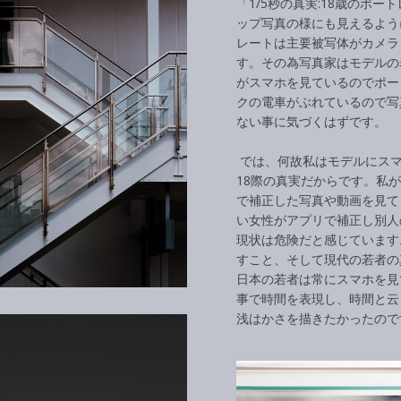
「1/5秒の真実:18歳のポ
ップ写真の様にも見えるよう
レートは主要被写体がカメラ
す。その為写真家はモデルの
がスマホを見ているのでポー
クの電車がぶれているので写
ない事に気づくはずです。
では、何故私はモデルにスマ
18際の真実だからです。私
で補正した写真や動画を見て
い女性がアプリで補正し別人
現状は危険だと感じています
すこと、そして現代の若者の
日本の若者は常にスマホを見
事で時間を表現し、時間と云
浅はかさを描きたかったの