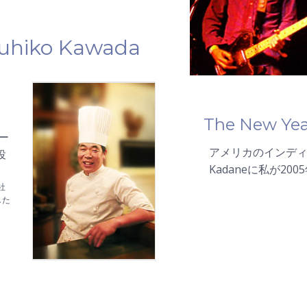
suhiko Kawada
The N
ew Yea
ー
アメリカのインディロッ
役
Kadaneに私が2
社
した
）