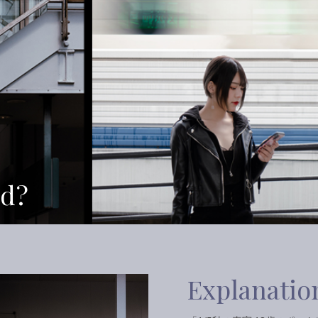
nd?
Explanatio